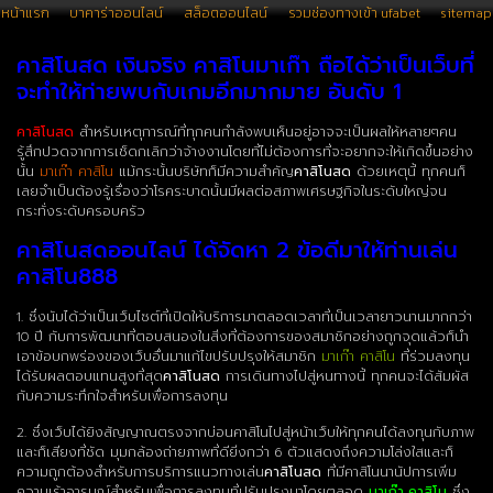
หน้าแรก
บาคาร่าออนไลน์
สล็อตออนไลน์
รวมช่องทางเข้า ufabet
sitemap
คาสิโนสด เงินจริง คาสิโนมาเก๊า ถือได้ว่าเป็นเว็บที่
จะทำให้ท่ายพบกับเกมอีกมากมาย อันดับ 1
คาสิโนสด
สำหรับเหตุการณ์ที่ทุกคนกำลังพบเห็นอยู่อาจจะเป็นผลให้หลายๆคน
รู้สึกปวดจากการเช็ดกเลิกว่าจ้างงานโดยที่ไม่ต้องการที่จะอยากจะให้เกิดขึ้นอย่าง
นั้น
มาเก๊า คาสิโน
แม้กระนั้นบริษัทก็มีความสำคัญ
คาสิโนสด
ด้วยเหตุนี้ ทุกคนก็
เลยจำเป็นต้องรู้เรื่องว่าโรคระบาดนั้นมีผลต่อสภาพเศรษฐกิจในระดับใหญ่จน
กระทั่งระดับครอบครัว
คาสิโนสดออนไลน์ ได้จัดหา 2 ข้อดีมาให้ท่านเล่น
คาสิโน888
1. ซึ่งนับได้ว่าเป็นเว็บไซต์ที่เปิดให้บริการมาตลอดเวลาที่เป็นเวลายาวนานมากกว่า
10 ปี กับการพัฒนาที่ตอบสนองในสิ่งที่ต้องการของสมาชิกอย่างถูกจุดแล้วก็นำ
เอาข้อบกพร่องของเว็บอื่นมาแก้ไขปรับปรุงให้สมาชิก
มาเก๊า คาสิโน
ที่ร่วมลงทุน
ได้รับผลตอบแทนสูงที่สุด
คาสิโนสด
การเดินทางไปสู่หนทางนี้ ทุกคนจะได้สัมผัส
กับความระทึกใจสำหรับเพื่อการลงทุน
2. ซึ่งเว็บได้ยิงสัญญาณตรงจากบ่อนคาสิโนไปสู่หน้าเว็บให้ทุกคนได้ลงทุนกับภาพ
และก็เสียงที่ชัด มุมกล้องถ่ายภาพที่ดียิ่งกว่า 6 ตัวแสดงถึงความโล่งใสและก็
ความถูกต้องสำหรับการบริการแนวทางเล่น
คาสิโนสด
ที่มีคาสิโนนานัปการเพิ่ม
ความเร้าอารมณ์สำหรับเพื่อการลงทุนที่ปรับปรุงมาโดยตลอด
มาเก๊า คาสิโน
ซึ่ง