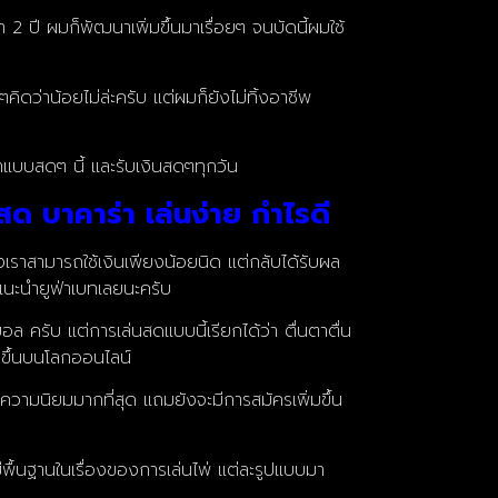
 ปี ผมก็พัฒนาเพิ่มขึ้นมาเรื่อยๆ จนบัดนี้ผมใช้
คิดว่าน้อยไม่ล่ะครับ แต่ผมก็ยังไม่ทิ้งอาชีพ
ร่าแบบสดๆ นี้ และรับเงินสดๆทุกวัน
นสด บาคาร่า เล่นง่าย กำไรดี
งเราสามารถใช้เงินเพียงน้อยนิด แต่กลับได้รับผล
ขอแนะนำยูฟ่าเบทเลยนะครับ
ล ครับ แต่การเล่นสดแบบนี้เรียกได้ว่า ตื่นตาตื่น
ิดขึ้นบนโลกออนไลน์
ะมีความนิยมมากที่สุด แถมยังจะมีการสมัครเพิ่มขึ้น
ากมีพื้นฐานในเรื่องของการเล่นไพ่ แต่ละรูปแบบมา