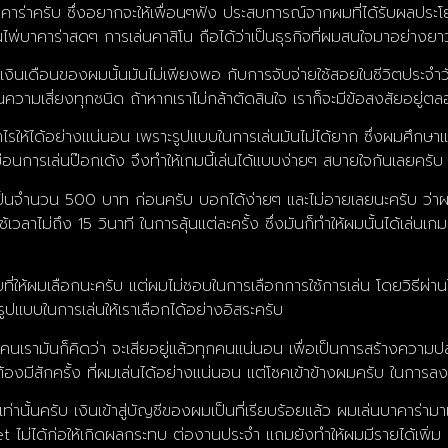
บาคาร่าครับ ซึ่งอยากจะให้เพื่อนๆฟัง ประสบการณ์จากผมที่ได้รับผลประ
ไพ่บาคาร่าสดๆ การเล่นคาสิโน ถือได้ว่าเป็นธุรกิจที่ผมสนใจมาอย่างย
ะเงินเดือนของผมนั้นมันไม่เพียงพอ กับการจับจ่ายใช้สอยในชีวิตประจำวั
ความเสี่ยงทุกชนิด ถ้าหากเราไม่กล้าตัดสินใจ เราก็จะมีข้อสงสัยอยู่ต
ำกำไรให้ได้อย่างแน่นอน เพราะรูปแบบในการเล่นมันไม่ได้ยาก ซึ่งผมศึกษา
เหมือนการเล่นป๊อกเด้ง จึงทำให้เกมนี้เล่นได้แบบง่ายๆ สบายใจกันเลยครั
็นจำนวน 500 บาท ก่อนครับ บอกได้ง่ายๆ และไม่อายเลยนะครับ ว่าผ
าไม่ถึง 15 วินาที ในการลุ้นแต่ละครั้ง ซึ่งมันก็ทำให้ผมนั้นได้เล่นเกม 
บบที่ให้ผมเลือกนะครับ แต่ผมไม่ชอบในการเลือกการใช้การเล่น โดยวิธีผ
รูปแบบในการเล่นให้เราเลือกได้อย่างอิสระครับ
รามันก็คิดว่า จะเสียอยู่แล้วทุกคนแน่นอน เพื่อเป็นการสร้างความปลอด
้องมีสักครั้ง ที่ผมเล่นได้อย่างแน่นอน แต่โชคเข้าข้างผมครับ ในการล
านั้นครับ เงินเข้าสู่บัญชีของผมเป็นที่เรียบร้อยแล้ว ผมเล่นบาคาร่าม
ไม่ได้ก่อให้เกิดผลกระทบ ต่องานประจำ แถมยังทำให้ผมมีรายได้เพิ่ม