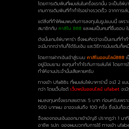
โดยการเดิมพันที่ผมเล่นในครั้งแรกนั้น จะเป็นไพ่
เกมการเดิมพันที่ทำกำไรอย่างรวดเร็ว จากการเล่น
แต่สิ่งที่ทำให้ผมพบกับการลงทุนในรูปแบบนี้ เพรา
สมาชิกกับ
คาสิโน 888
และผมเป็นคนที่ชื่นชอบ ใน
ดังนั้นเกมไพ่บาคาร่า ซึ่งผมคิดว่าจะเป็นเกมที่ท
จะมีมากกว่ากันก็ได้รับเงิน และวิธีการนับแต้มก็
โดยการฝากเงินเข้าสู่ระบบ
คาสิโนออนไลน์888
เป
อยู่ป้อมยาม ลงทุนทำกำไรกับการเล่นไพ่ โดยการใช้เวล
ทำให้งานประจำนั้นเสียหายครับ
ทางเข้า Ufa88s ที่ผมเล่นไพ่บาคาร่านี้ จะมี 2 แ
กว่า โดยเว็บไซต์
เว็บพนันออนไลน์ ufabet
จะมี
ผมลงทุนครั้งแรกเลยตาละ 5 บาท ก่อนครับเพราะคนเ
500 บาทผม อาจจะเล่นถึง 100 ครั้ง ซึ่งมันก็จะต
จึงลองถอนเงินออกมาเข้าบัญชี ปรากฏว่า 1 นาทีเท่
อาชีพ รปภ. ของผมบวกกับการใช้ ทางเข้า ufabet 