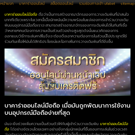
หน้าแรก
บาคาร่าออนไลน์
สล็อตออนไลน์
รวมช่องทางเข้า ufabet
sitemap
บาคาร่าออนไลน์มือถือ
ถือว่าเป็นการสร้างอาณาจักรของการวางเดิมพันที่น่าสนใจ
มากทีเดียวเพราะในเวลานี้เมื่อนักพนันมีความพร้อมในแง่ของการเข้าร่วมวางเดิม
พันบนอุปกรณ์มือถือเราจะสามารถสร้างอาณาจักรของการเดิมพันได้ในทันทีเชื่อ
ว่าหลายๆคนต้องการความเป็นส่วนตัวอย่างสูงสุดดังนั้นแนวคิดของการ
ออกแบบวิธีการเล่นคาสิโนจึงจะต้องดึงเอาความต้องการในส่วนนี้ไปประยุกต์ใช้
ร่วมกันเพื่อให้มันได้สิทธิประโยชน์และโอกาสในการวางเดิมพันที่ดียิ่งขึ้น
บาคาร่าออนไลน์มือถือ เมื่อมันถูกพัฒนาการใช้งาน
บนอุปกรณ์มือถือง่ายที่สุด
มันจะยิ่งช่วยเพิ่มความเป็นส่วนตัวให้กับผู้เข้าร่วมวางเดิมพัน
บาคาร่าออนไลน์มือ
ถือ
ได้อย่างชัดเจนโดยเฉพาะอย่างยิ่งกลุ่มนักพนันที่ชื่นชอบการเล่นในช่วงเวลา
ว่างถ้าเราจะต้องเปิดคอมพิวเตอร์หรือโน๊ตบุ๊คขึ้นมาและเข้าสู่หน้าการวางเดิมพัน