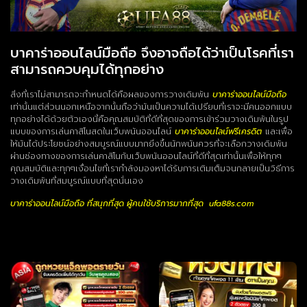
บาคาร่าออนไลน์มือถือ จึงอาจถือได้ว่าเป็นโรคที่เรา
สามารถควบคุมได้ทุกอย่าง
สิ่งที่เราไม่สามารถจะกำหนดได้คือผลของการวางเดิมพัน
บาคาร่าออนไลน์มือถือ
เท่านั้นแต่ส่วนนอกเหนือจากนั้นถือว่ามันเป็นความได้เปรียบที่เราจะมีคนออกแบบ
ทุกอย่างได้ด้วยตัวเองนี่คือคุณสมบัติที่ดีที่สุดของการเข้าร่วมวางเดิมพันในรูป
แบบของการเล่นคาสิโนสดในเว็บพนันออนไลน์
บาคาร่าออนไลน์ฟรีเครดิต
และเพื่อ
ให้มันได้ประโยชน์อย่างสมบูรณ์แบบมากยิ่งขึ้นนักพนันควรที่จะเลือกวางเดิมพัน
ผ่านช่องทางของการเล่นคาสิโนกับเว็บพนันออนไลน์ที่ดีที่สุดเท่านั้นเพื่อให้ทุกๆ
คุณสมบัติและทุกๆเงื่อนไขที่เรากำลังมองหาได้รับการเติมเต็มจนกลายเป็นวิธีการ
วางเดิมพันที่สมบูรณ์แบบที่สุดนั่นเอง
บาคาร่าออนไลน์มือถือ ที่สนุกที่สุด ผู้คนใช้บริการมากที่สุด
ufa88s.com