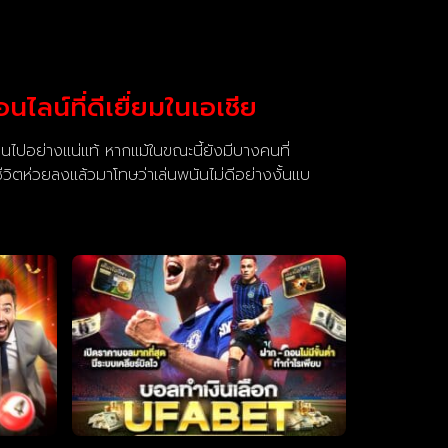
ไลน์ที่ดีเยื่ยมในเอเชีย
งทุนไปอย่างแน่แท้ หากแม้ในขณะนี้ยังมีบางคนที่
ชีวิตห่วยลงแล้วมาโทษว่าเล่นพนันไม่ดีอย่างงั้นแบ