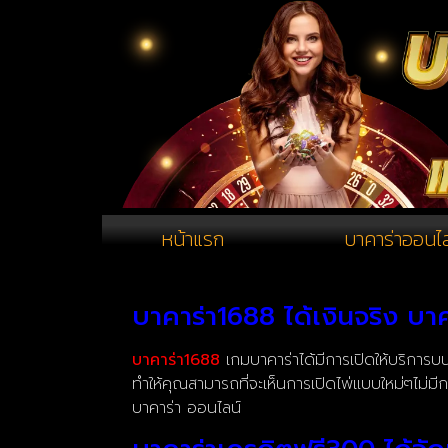
หน้าแรก
บาคาร่าออนไล
บาคาร่า1688 ได้เงินจริง บาค
บาคาร่า1688
เกมบาคาร่าได้มีการเปิดให้บริการบ
ทำให้คุณสามารถที่จะเห็นการเปิดไพ่แบบใหม่ๆไม่มี
บาคาร่า ออนไลน์