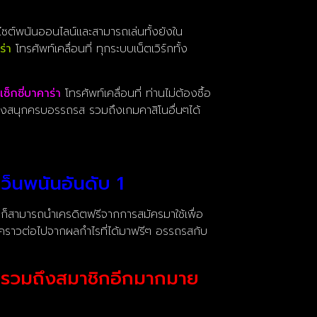
็บไซต์พนันออนไลน์และสามารถเล่นทั้งยังใน
ร่า
โทรศัพท์เคลื่อนที่ ทุกระบบเน็ตเวิร์กทั้ง
เซ็กซี่บาคาร่า
โทรศัพท์เคลื่อนที่ ท่านไม่ต้องซื้อ
ด้อย่างสนุกครบอรรถรส รวมถึงเกมคาสิโนอื่นๆได้
เว็นพนันอันดับ 1
่อนก็สามารถนำเครดิตฟรีจากการสมัครมาใช้เพื่อ
นคราวต่อไปจากผลกำไรที่ได้มาฟรีๆ อรรถรสกับ
ำ20 รวมถึงสมาชิกอีกมากมาย