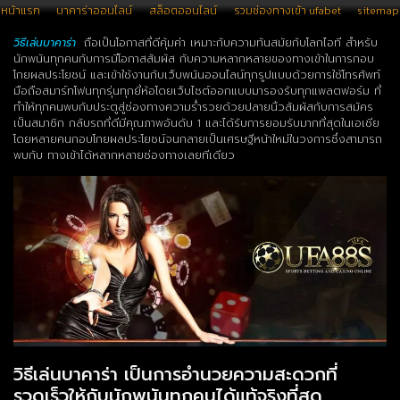
หน้าแรก
บาคาร่าออนไลน์
สล็อตออนไลน์
รวมช่องทางเข้า ufabet
sitemap
วิธีเล่นบาคาร่า
ถือเป็นโอกาสที่ดีคุ้มค่า เหมาะกับความทันสมัยกับโลกไอที สำหรับ
นักพนันทุกคนกับการมีโอกาสสัมผัส กับความหลากหลายของทางเข้าในการกอบ
โกยผลประโยชน์ และเข้าใช้งานกับเว็บพนันออนไลน์ทุกรูปแบบด้วยการใช้โทรศัพท์
มือถือสมาร์ทโฟนทุกรุ่นทุกยี่ห้อโดยเว็บไซต์ออกแบบมารองรับทุกแพลตฟอร์ม ที่
ทำให้ทุกคนพบกับประตูสู่ช่องทางความร่ำรวยด้วยปลายนิ้วสัมผัสกับการสมัคร
เป็นสมาชิก กลับรถที่ดีมีคุณภาพอันดับ 1 และได้รับการยอมรับมากที่สุดในเอเชีย
โดยหลายคนกอบโกยผลประโยชน์จนกลายเป็นเศรษฐีหน้าใหม่ในวงการซึ่งสามารถ
พบกับ ทางเข้าได้หลากหลายช่องทางเลยทีเดียว
วิธีเล่นบาคาร่า เป็นการอำนวยความสะดวกที่
รวดเร็วให้กับนักพนันทุกคนได้แท้จริงที่สุด