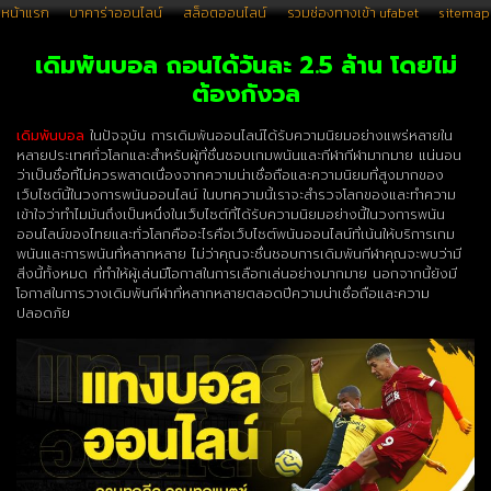
หน้าแรก
บาคาร่าออนไลน์
สล็อตออนไลน์
รวมช่องทางเข้า ufabet
sitemap
เดิมพันบอล ถอนได้วันละ 2.5 ล้าน โดยไม่
ต้องกังวล
เดิมพันบอล
ในปัจจุบัน การเดิมพันออนไลน์ได้รับความนิยมอย่างแพร่หลายใน
หลายประเทศทั่วโลกและสำหรับผู้ที่ชื่นชอบเกมพนันและกีฬากีฬามากมาย แน่นอน
ว่าเป็นชื่อที่ไม่ควรพลาดเนื่องจากความน่าเชื่อถือและความนิยมที่สูงมากของ
เว็บไซต์นี้ในวงการพนันออนไลน์ ในบทความนี้เราจะสำรวจโลกของและทำความ
เข้าใจว่าทำไมมันถึงเป็นหนึ่งในเว็บไซต์ที่ได้รับความนิยมอย่างนี้ในวงการพนัน
ออนไลน์ของไทยและทั่วโลกคืออะไรคือเว็บไซต์พนันออนไลน์ที่เน้นให้บริการเกม
พนันและการพนันที่หลากหลาย ไม่ว่าคุณจะชื่นชอบการเดิมพันกีฬาคุณจะพบว่ามี
สิ่งนี้ทั้งหมด ที่ทำให้ผู้เล่นมีโอกาสในการเลือกเล่นอย่างมากมาย นอกจากนี้ยังมี
โอกาสในการวางเดิมพันกีฬาที่หลากหลายตลอดปีความน่าเชื่อถือและความ
ปลอดภัย