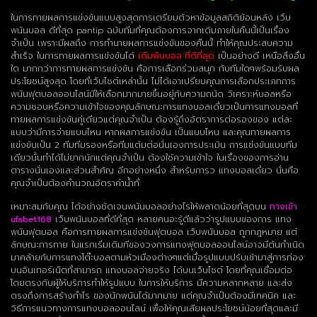
ในการทายผลการแข่งขันแบบสูงสุดการเตรียมตัวหาข้อมูลสถิติย้อนหลัง เว็บ
พนันบอล ดีที่สุด pantip ฉบับทีมที่คุณต้องการจากเดิมภายในคืนนี้เป็นเรื่อง
จำเป็น เพราะมีผลถึง การทำนายผลการแข่งขันของคืนนี้ ทำให้คุณประสบความ
สำเร็จ ในการทายผลการแข่งขันได้
เดิมพันบอล ที่ดีที่สุด
เป็นอย่างดี เหนือสิ่งอื่น
ใด มากกว่าการทายผลการแข่งขัน คือการเลือกร่วมสนุก กับทีมใดๆพร้อมรับผล
ประโยชน์สูงสุด โดยที่เว็บไซต์เหล่านั้น ไม่ได้เอาเปรียบคุณการเลือกประเภทการ
พนันฟุตบอลออนไลน์มีให้เลือกมากมายขึ้นอยู่กับความถนัด วิเคราะห์บอลหรือ
ความชอบหรือความเข้าใจของคุณลักษณะการแทงบอลเดี่ยวเป็นการแทงบอลที่
ทายผลการแข่งขันคู่เดียวแต่คุณจำเป็น ต้องรู้ถึงอัตราการต่อรองของ แต่ละ
แบบว่ามีการจ่ายแบบไหน หากผลการแข่งขัน เป็นแบบไหน และคุณทายผลการ
แข่งขันเป็น 2 ทีมทีมรองหรือทีมแต้มต่อนั่นเองการประเมิน การแข่งขันแบบทีม
เดียวนั้นทำได้ไม่ยากนักแต่คุณจำเป็น ต้องใช้ความเข้าใจ ในเรื่องของการอ่าน
ตารางนั่นเองและส่วนสำคัญ อีกอย่างหนึ่ง สำหรับการว แทงบอลเดี่ยว นั่นคือ
คุณจำเป็นต้องคำนวณอัตราค่าน้ำที่
เหมาะสมกับคุณ ได้อย่างชัดเจนพนันบอลอย่างไรให้พลาดน้อยที่สุดบน
ทางเข้า
ufabet168
เว็บพนันบอลที่ดีที่สุด หลายคนอะรู้ดีแล้วว่ารูปแบบของการ แทง
พนันฟุตบอล คือการทายผลการแข่งขันฟุตบอล เว็บพนันบอล ถูกกฎหมาย แต่
ลักษณะการทาย ในแรกเริ่มเดิมทีของวงการแทงฟุตบอลออนไลน์อาจมีต้นกำเนิด
มาคล้ายกับการแทงโต๊ะบอลตามหัวเมืองต่างๆแต่เมื่อรูปแบบปรับเข้ามาสู่การท่อง
บนอินเทอร์เน็ตที่สามารถ แทงบอลจ่ายจริง ได้บนเว็บไซต์ โดยที่คุณเชื่อมต่อ
โดยตรงกับผู้ให้บริการทำให้รูปแบบ ในการให้บริการ มีความหลากหลาย และส่ง
ตรงถึงการสร้างกำไร ของนักพนันได้มากมาย แต่คุณจำเป็นต้องมีเทคนิค และ
วิธีการแนวทางการแทงบอลออนไลน์ เพื่อให้คุณเสียผลประโยชน์น้อยที่สุดและมี