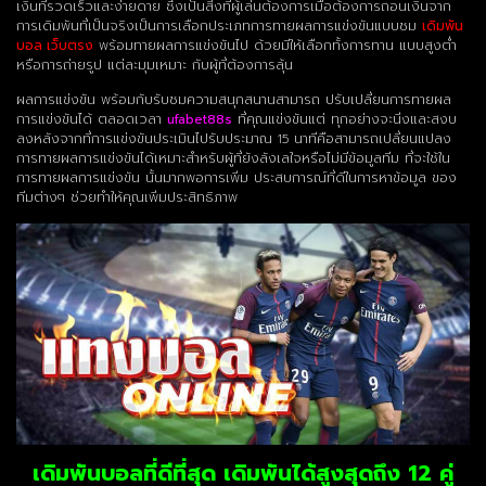
เงินที่รวดเร็วและง่ายดาย ซึ่งเป็นสิ่งที่ผู้เล่นต้องการเมื่อต้องการถอนเงินจาก
การเดิมพันที่เป็นจริงเป็นการเลือกประเภทการทายผลการแข่งขันแบบชม
เดิมพัน
บอล เว็บตรง
พร้อมทายผลการแข่งขันไป ด้วยมีให้เลือกทั้งการทาน แบบสูงต่ำ
หรือการถ่ายรูป แต่ละมุมเหมาะ กับผู้ที่ต้องการลุ้น
ผลการแข่งขัน พร้อมกับรับชมความสนุกสนานสามารถ ปรับเปลี่ยนการทายผล
การแข่งขันได้ ตลอดเวลา
ufabet88s
ที่คุณแข่งขันแต่ ทุกอย่างจะนิ่งและสงบ
ลงหลังจากที่การแข่งขันประเมินไปรับประมาณ 15 นาทีคือสามารถเปลี่ยนแปลง
การทายผลการแข่งขันได้เหมาะสำหรับผู้ที่ยังลังเลใจหรือไม่มีข้อมูลทีม ที่จะใช้ใน
การทายผลการแข่งขัน นั้นมากพอการเพิ่ม ประสบการณ์ที่ดีในการหาข้อมูล ของ
ทีมต่างๆ ช่วยทำให้คุณเพิ่มประสิทธิภาพ
เดิมพันบอลที่ดีที่สุด
เดิมพันได้สูงสุดถึง 12 คู่