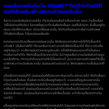
การเลือกพนันกับเว็บ UFABET ถือได้ว่าเป็นวิธีที่
ทำให้นักพนันสร้างโอกาสได้มากยิ่งขึ้น
ในการวางเดิมพันกับการเข้าไป ทำเงินกับเกมในตัวเลือกต่างๆ เพราะว่าเมื่อเลือก
วิธีได้อย่างดีทีเดียว โอกาสที่คุณจะทำเงินให้เกิดขึ้นมา มันก็ไม่ได้ยาก ซึ่งขึ้นอยู่กับ
คุณจะปรับใช้ทางเลือก ปรับเปลี่ยนพวกนั้น ให้เกิดเป็นช่องทางในการสร้างผล
กำไรให้เกิดขึ้นมา ได้มากน้อยเพียงใด
หากสามารถปรับเปลี่ยนการพนันพวกนั้น ให้เพิ่มช่องทางในการได้กำไรขึ้นมาได้
UFABET เป็นโอกาสที่ดี ที่ช่วยเพิ่มการสร้างรายได้ให้เกิดขึ้นมาได้ ที่น่าจะต้องขึ้น
อยู่กับคุณว่า จะเลือกพนันด้วยเกมรูปแบบใด หรือใช้ลักษณะเอามาทำเป็นช่อง
ทางในการทำกำไร ให้เกิดขึ้นมาได้มากกว่ากัน ไม่ว่าคุณเลือกวางเดิมพันไปด้วยรูป
แบบใดก็ตาม ถ้าการเข้าถึงเกมต่างๆได้เป็นอย่างดี มันจะช่วยการสร้างผลกำไรขึ้น
มาลักษณะการเดิมพันพวกนั้น มันย่อมสร้างช่องทาง ให้เกิดผลกระทบขึ้นไม่มากก็
น้อย
เมื่อเลือกการพนันที่ดี มันย่อมนั่นก็คือช่องทางในการที่จะสร้างรายได้ ให้เกิดขึ้นมา
ได้อย่างสม่ำเสมอ ซึ่งมันควรต้องขึ้นอยู่กับคุณว่า จะมองเห็นรูปแบบพวกนั้น
หรือเอามาปรับเปลี่ยนให้น่าสนใจได้มากน้อยขนาดไหน หากสามารถเอามาปรับ
เปลี่ยนได้อย่างดี มันย่อมเป็นการสร้างรายได้ที่จะเกิดขึ้นมาได้อย่างดี การเข้าถึง
ในแต่ละลักษณะ มันย่อมเป็นการสร้างรายได้ในเงื่อนไข อะไรก็ตามที่แตกต่างกัน
ออกไป
เมื่อคุณสามารถปรับเปลี่ยนต่างๆให้น่าน่าสนใจได้ โดยเฉพาะการเข้าพนันผ่านโอกาส