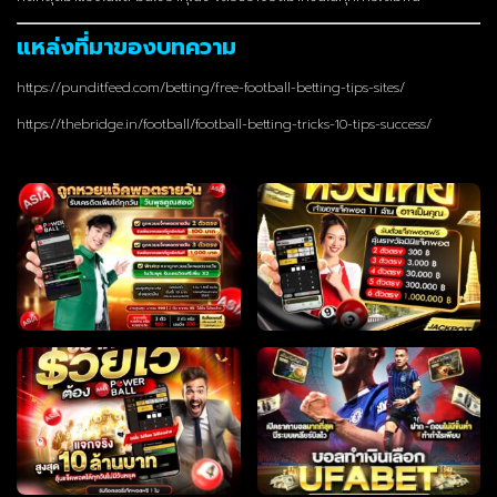
แหล่งที่มาของบทความ
https://punditfeed.com/betting/free-football-betting-tips-sites/
https://thebridge.in/football/football-betting-tricks-10-tips-success/