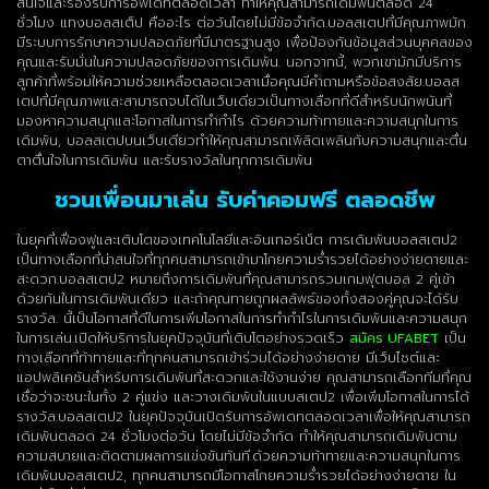
สนใจและรองรับการอัพเดทตลอดเวลา ทำให้คุณสามารถเดิมพันตลอด 24
ชั่วโมง แทงบอลสเต็ป คืออะไร ต่อวันโดยไม่มีข้อจำกัด.บอลสเตปที่มีคุณภาพมัก
มีระบบการรักษาความปลอดภัยที่มีมาตรฐานสูง เพื่อป้องกันข้อมูลส่วนบุคคลของ
คุณและรับมั่นในความปลอดภัยของการเดิมพัน. นอกจากนี้, พวกเขามักมีบริการ
ลูกค้าที่พร้อมให้ความช่วยเหลือตลอดเวลาเมื่อคุณมีคำถามหรือข้อสงสัย.บอลส
เตปที่มีคุณภาพและสามารถจบได้ในเว็บเดียวเป็นทางเลือกที่ดีสำหรับนักพนันที่
มองหาความสนุกและโอกาสในการทำกำไร ด้วยความท้าทายและความสนุกในการ
เดิมพัน, บอลสเตปบนเว็บเดียวทำให้คุณสามารถเพิลิดเพลินกับความสนุกและตื่น
ตาตื่นใจในการเดิมพัน และรับรางวัลในทุกการเดิมพัน
ชวนเพื่อนมาเล่น รับค่าคอมฟรี ตลอดชีพ
ในยุคที่เฟื่องฟูและเติบโตของเทคโนโลยีและอินเทอร์เน็ต การเดิมพันบอลสเตป2
เป็นทางเลือกที่น่าสนใจที่ทุกคนสามารถเข้ามาโกยความร่ำรวยได้อย่างง่ายดายและ
สะดวก.บอลสเตป2 หมายถึงการเดิมพันที่คุณสามารถรวมเกมฟุตบอล 2 คู่เข้า
ด้วยกันในการเดิมพันเดียว และถ้าคุณทายถูกผลลัพธ์ของทั้งสองคู่คุณจะได้รับ
รางวัล. นี้เป็นโอกาสที่ดีในการเพิ่มโอกาสในการทำกำไรในการเดิมพันและความสนุก
ในการเล่น.เปิดให้บริการในยุคปัจจุบันที่เติบโตอย่างรวดเร็ว
สมัคร UFABET
เป็น
ทางเลือกที่ท้าทายและที่ทุกคนสามารถเข้าร่วมได้อย่างง่ายดาย มีเว็บไซต์และ
แอปพลิเคชันสำหรับการเดิมพันที่สะดวกและใช้งานง่าย คุณสามารถเลือกทีมที่คุณ
เชื่อว่าจะชนะในทั้ง 2 คู่แข่ง และวางเดิมพันในแบบสเตป2 เพื่อเพิ่มโอกาสในการได้
รางวัล.บอลสเตป2 ในยุคปัจจุบันเปิดรับการอัพเดทตลอดเวลาเพื่อให้คุณสามารถ
เดิมพันตลอด 24 ชั่วโมงต่อวัน โดยไม่มีข้อจำกัด ทำให้คุณสามารถเดิมพันตาม
ความสบายและติดตามผลการแข่งขันทันที.ด้วยความท้าทายและความสนุกในการ
เดิมพันบอลสเตป2, ทุกคนสามารถมีโอกาสโกยความร่ำรวยได้อย่างง่ายดาย ใน