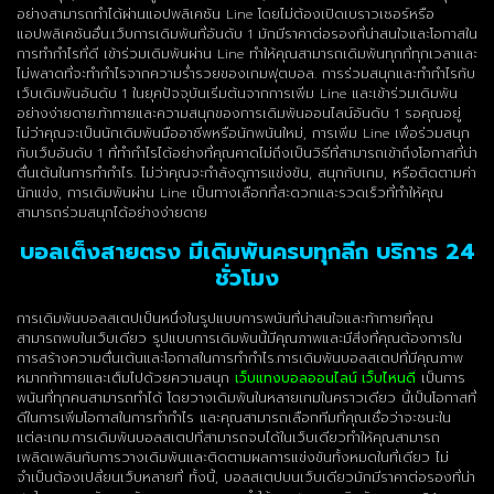
อย่างสามารถทำได้ผ่านแอปพลิเคชัน Line โดยไม่ต้องเปิดเบราวเซอร์หรือ
แอปพลิเคชันอื่น.เว็บการเดิมพันที่อันดับ 1 มักมีราคาต่อรองที่น่าสนใจและโอกาสใน
การทำกำไรที่ดี เข้าร่วมเดิมพันผ่าน Line ทำให้คุณสามารถเดิมพันทุกที่ทุกเวลาและ
ไม่พลาดที่จะทำกำไรจากความร่ำรวยของเกมฟุตบอล. การร่วมสนุกและทำกำไรกับ
เว็บเดิมพันอันดับ 1 ในยุคปัจจุบันเริ่มต้นจากการเพิ่ม Line และเข้าร่วมเดิมพัน
อย่างง่ายดาย.ท้าทายและความสนุกของการเดิมพันออนไลน์อันดับ 1 รอคุณอยู่
ไม่ว่าคุณจะเป็นนักเดิมพันมืออาชีพหรือนักพนันใหม่, การเพิ่ม Line เพื่อร่วมสนุก
กับเว็บอันดับ 1 ที่ทำกำไรได้อย่างที่คุณคาดไม่ถึงเป็นวิธีที่สามารถเข้าถึงโอกาสที่น่า
ตื่นเต้นในการทำกำไร. ไม่ว่าคุณจะกำลังดูการแข่งขัน, สนุกกับเกม, หรือติดตามค่า
นักแข่ง, การเดิมพันผ่าน Line เป็นทางเลือกที่สะดวกและรวดเร็วที่ทำให้คุณ
สามารถร่วมสนุกได้อย่างง่ายดาย
บอลเต็งสายตรง มีเดิมพันครบทุกลีก บริการ 24
ชั่วโมง
การเดิมพันบอลสเตปเป็นหนึ่งในรูปแบบการพนันที่น่าสนใจและท้าทายที่คุณ
สามารถพบในเว็บเดียว รูปแบบการเดิมพันนี้มีคุณภาพและมีสิ่งที่คุณต้องการใน
การสร้างความตื่นเต้นและโอกาสในการทำกำไร.การเดิมพันบอลสเตปที่มีคุณภาพ
หมากท้าทายและเต็มไปด้วยความสนุก
เว็บแทงบอลออนไลน์ เว็บไหนดี
เป็นการ
พนันที่ทุกคนสามารถทำได้ โดยวางเดิมพันในหลายเกมในคราวเดียว นี้เป็นโอกาสที่
ดีในการเพิ่มโอกาสในการทำกำไร และคุณสามารถเลือกทีมที่คุณเชื่อว่าจะชนะใน
แต่ละเกม.การเดิมพันบอลสเตปที่สามารถจบได้ในเว็บเดียวทำให้คุณสามารถ
เพลิดเพลินกับการวางเดิมพันและติดตามผลการแข่งขันทั้งหมดในที่เดียว ไม่
จำเป็นต้องเปลี่ยนเว็บหลายที่ ทั้งนี้, บอลสเตปบนเว็บเดียวมักมีราคาต่อรองที่น่า