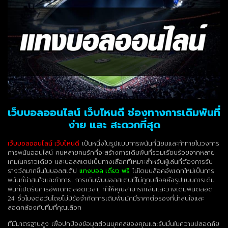
เว็บบอลออนไลน์ เว็บไหนดี
ช่องทางการเดิมพันที่
ง่าย และ สะดวกที่สุด
เว็บบอลออนไลน์ เว็บไหนดี
เป็นหนึ่งในรูปแบบการพนันที่นิยมและท้าทายในวงการ
การพนันออนไลน์ คนหลายคนรักที่จะสร้างการเดิมพันที่รวมเรียบร้อยจากหลาย
เกมในคราวเดียว และบอลสเตปเป็นทางเลือกที่เหมาะสำหรับผู้เล่นที่ต้องการรับ
รางวัลมากขึ้นในบอลสเต็ป
แทงบอล เดี่ยว ฟรี
ไม่โดนบล็อคอัพเดทใหม่เป็นการ
พนันที่น่าสนใจและท้าทาย. การเดิมพันบอลสเตปที่ไม่ถูกบล็อคคือรูปแบบการเดิม
พันที่เปิดรับการอัพเดทตลอดเวลา, ทำให้คุณสามารถเล่นและวางเดิมพันตลอด
24 ชั่วโมงต่อวันโดยไม่มีข้อจำกัดการเดิมพันมักมีราคาต่อรองที่น่าสนใจและ
สอดคล้องกับทีมที่คุณเลือก
ที่มีมาตรฐานสูง เพื่อปกป้องข้อมูลส่วนบุคคลของคุณและรับมั่นในความปลอดภัย