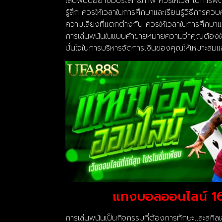
เล่นพนันอย่างมีประสิทธิภาพ ควรให้เวลาในการพั
รู้สึก ควรให้เวลาในการศึกษาและเรียนรู้วิธีการ
ความเสี่ยงที่แตกต่างกัน ควรให้เวลาในการศึกษา
การเล่นพนันในแบบค้าขายหมายความว่าคุณต้องใช
มั่นใจในการบริหารจัดการเงินของคุณให้เหมาะสม
แทงบอลออนไลน์ 168
การเล่นพนันเป็นกิจกรรมที่ต้องการทักษะและสกิลเ