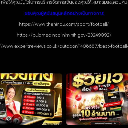
พื่อให้คุณมั่นใจในการบริหารจัดการเงินของคุณให้เหมาะสมและควบคุ
ขอบคุณผู้สนับสนุนหลักอย่างเป็นทางการ
https://www.thehindu.com/sport/football/
https://pubmed.ncbi.nlm.nih.gov/23249092/
://www.expertreviews.co.uk/outdoor/1406687/best-football