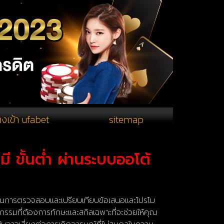
งเข้า ufabet
sitemap
 ขั้นต่ำ ผ่านระบบออโต้
วลาในการตรวจสอบและเปรียบเทียบข้อเสนอและโปรโม
กรรมที่ต้องการทักษะและสกิลเฉพาะที่จะช่วยให้คุณ