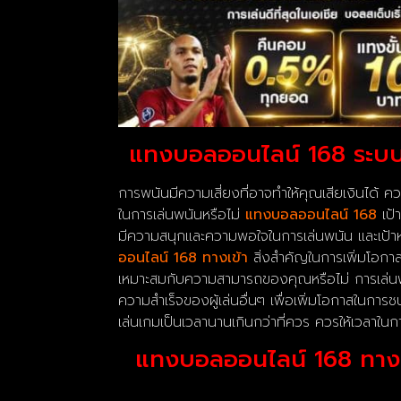
แทงบอลออนไลน์ 168 ระบบ A
การพนันมีความเสี่ยงที่อาจทำให้คุณเสียเงินได้ 
ในการเล่นพนันหรือไม่
แทงบอลออนไลน์ 168
เป้
มีความสนุกและความพอใจในการเล่นพนัน และเป้
ออนไลน์ 168 ทางเข้า
สิ่งสำคัญในการเพิ่มโอกาส
เหมาะสมกับความสามารถของคุณหรือไม่ การเล่นพนัน
ความสำเร็จของผู้เล่นอื่นๆ เพื่อเพิ่มโอกาสในการ
เล่นเกมเป็นเวลานานเกินกว่าที่ควร ควรให้เวลาในก
แทงบอลออนไลน์ 168 ทางเข