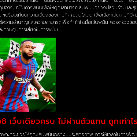
ฒนาทักษะและสกิลในการเล่นพนันที่สนใจเพื่อเพิ่มโอกาสในการชนะการพน
ควบคุมอารมณ์ในการพนันเพื่อให้คุณสามารถเล่นพนันอย่างมีส่วนร่วมและส
และเปรียบเทียบความเสี่ยงของเกมที่คุณสนใจเล่น เพื่อเลือกเล่นเกมที
้ความชำนาญและความสามารถเพื่อทำกำไรเมื่อเล่นพนัน ควรตรวจสอบกา
และควบคุมการเสี่ยงในการพนัน
 เว็บเดียวครบ ไม่ผ่านตัวแทน ถูกเท่าไร
ฉพาะที่จะช่วยให้คุณเล่นพนันอย่างมีประสิทธิภาพ ควรให้เวลาในการพัฒนา