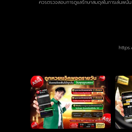
ควรตรวจสอบการดูแลรักษาสมดุลในการเล่นพนัน เ
https