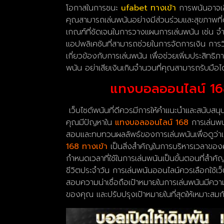
โอกาสในการชนะ
ufabet ทางเข้า
การพนันอาจเสี
คุณสามารถเล่นพนันอย่างมีส่วนร่วมและสุขภาพที่
เกณฑ์ที่ชัดเจนในการวางแผนการเล่นพนัน เช่น จ
แอปพลิเคชันที่สามารถช่วยในการจัดการเงิน การวิ
เกี่ยวข้องกับการเล่นพนัน เพื่อช่วยเพิ่มประสิท
พนัน อย่าเสียเงินเกินจำนวนที่คุณสามารถรับมือได
แทงบอลออนไลน์ 168
เว็บไซต์พนันที่ดีควรมีการให้คำแนะนำและสนับสนุนให้
คุณมีปัญหาใน
แทงบอลออนไลน์ 168
การเล่นพน
สอบและทบทวนผลลัพธ์ของการเล่นพนันเพื่อดูว่าเก
168 ทางเข้า
เป็นสิ่งสำคัญในการบริหารเวลาของค
กำหนดเวลาที่ใช้ในการเล่นพนันเป็นขั้นตอนที่สำ
ชีวิตประจำวัน การเล่นพนันออนไลน์ควรเลือกใช้เว็บไ
สอบความน่าเชื่อถือเป้าหมายในการเล่นพนันมีคว
ของคุณ และปรับปรุงเป้าหมายในที่สุดให้เหมา