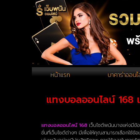
หน้าแรก
บาคาร่าออนไล
แทงบอลออนไลน์ 168 เว็
แทงบอลออนไลน์ 168
เว็บไซต์พนันบางแห่งมีข้
ชั่นที่เว็บไซต์ต่างๆ มีเพื่อให้คุณสามารถเลือก