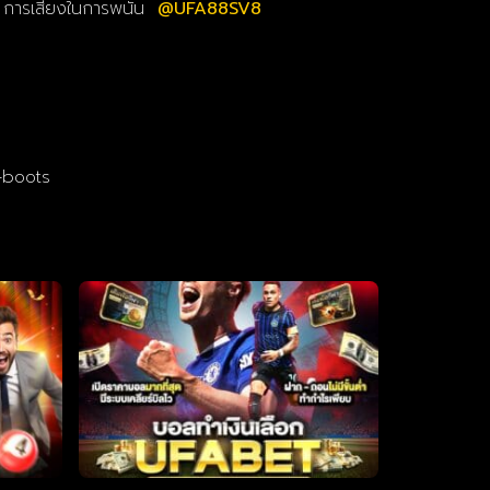
ม การเสี่ยงในการพนัน
@UFA88SV8
-boots