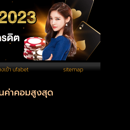
งเข้า ufabet
sitemap
ืนค่าคอมสูงสุด