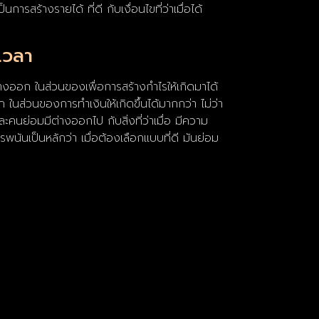
รสร้างรายได้ ที่ดี กับเงื่อนไขที่ว่าเมื่อได้
เวลา
ีทางออก ในส่วนของเพื่อการสร้างกำไรให้เกิดมาได้
ก ในส่วนของการทำเงินให้เกิดขึ้นได้มากกว่า ไม่ว่า
ะคนย่อมมีต่างออกไป กับสิ่งที่ว่าเมื่อ มีความ
พนันเป็นหลักว่า เมื่อต้องเลือกแบบที่ดี มันย่อม