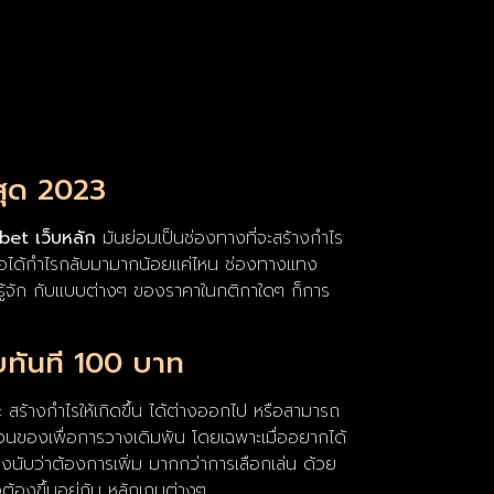
สุด 2023
bet เว็บหลัก
มันย่อมเป็นช่องทางที่จะสร้างกำไร
ีย หรือได้กำไรกลับมามากน้อยแค่ไหน ช่องทางแทง
ู้จัก กับแบบต่างๆ ของราคาในกติกาใดๆ ก็การ
ับทันที 100 บาท
จะ สร้างกำไรให้เกิดขึ้น ได้ต่างออกไป หรือสามารถ
 ส่วนของเพื่อการวางเดิมพัน โดยเฉพาะเมื่ออยากได้
่งนับว่าต้องการเพิ่ม มากกว่าการเลือกเล่น ด้วย
ต้องขึ้นอยู่กับ หลักเกมต่างๆ