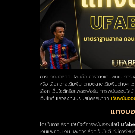
การแทงบอลออนไลน์คือ การวางเดิมพันใน การแข
หรือ เลือกวางเดิมพัน ตามตลาดเดิมพันต่างๆ 
เลือก เว็บไซต์หรือแพลตฟอร์ม การพนันออนไลน์ ที
เว็บไซต์ แล้วลงทะเบียนสมัครสมาชิก
เว็บพนันออ
แทงบอล
โดยในการเลือก เว็บไซต์การพนันออนไลน์
Ufabe
เงินและถอนเงิน และควรเลือกเว็บไซต์ ที่มีการให้