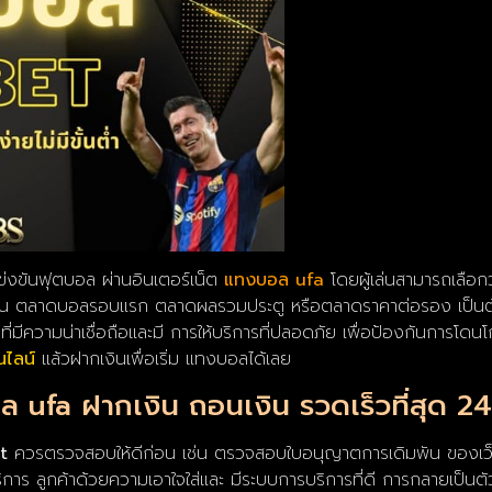
่งขันฟุตบอล ผ่านอินเตอร์เน็ต
แทงบอล ufa
โดยผู้เล่นสามารถเลือกว
เช่น ตลาดบอลรอบแรก ตลาดผลรวมประตู หรือตลาดราคาต่อรอง เป็นต้
่มีความน่าเชื่อถือและมี การให้บริการที่ปลอดภัย เพื่อป้องกันการโด
นไลน์
แล้วฝากเงินเพื่อเริ่ม แทงบอลได้เลย
 ufa ฝากเงิน ถอนเงิน รวดเร็วที่สุด 24 
t
ควรตรวจสอบให้ดีก่อน เช่น ตรวจสอบใบอนุญาตการเดิมพัน ของเ
บริการ ลูกค้าด้วยความเอาใจใส่และ มีระบบการบริการที่ดี การกลายเป็นต