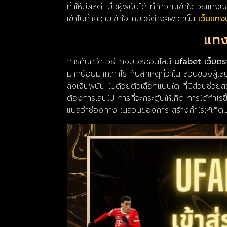
ทำให้มีผลดี เมื่อผู้พนันได้ ทำความเข้าใจ วิธีแทง
เข้าไปทำความเข้าใจ กับวิธีต่างๆพวกนั้น
เว็บแทง
แทง
การค้นคว้า วิธีแทงบอลออนไลน์
ufabet เว็บตรง
มากน้อยมากเท่าไร กับสาเหตุที่ว่าใน ส่วนของผู้เล
ลงเงินพนัน ไปด้วยตัวเลือกแบบใด ที่มีส่วนช่วยสร้
ต้องการเล่นไป การที่จะกระตุ้นให้เกิด การได้กำไร
แปลว่าช่องทาง ในส่วนของการ สร้างกำไรให้เกิดม