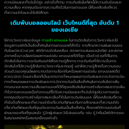
ความนิยมและทำเงินได้สูง อย่างไรก็ตาม การเดิมพันในกีฬานี้มีความซับซ้อนและ
ความเสี่ยง หากคุณต้องการความสำเร็จในการแทงบอล นี่คือเคล็ดลับที่ควร
ทำความเข้าใจและนำไปใช้ศึกษา
เดิมพันบอลออนไลน์ เว็บไหนดีที่สุด อันดับ 1
ของเอเชีย
ใช้การวิเคราะห์และข้อมูล
ทางเข้า แทงบอล
ในการตัดสินใจการวิเคราะห์และใช้
ข้อมูลทางสถิติเป็นสิ่งสำคัญในการแทงบอลที่สำเร็จ การศึกษาความผันผวนของ
ทีมในแต่ละช่วงเวลา สถิติการเปิดใบเหลือง สภาพการเล่นของนักกีฬา และสภาพ
อากาศซึ่งอาจมีผลต่อผลการแข่งขัน แทงบอลที่ดีที่สุด เป็นตัวช่วยที่ดีในการ
ตัดสินใจในการวางเดิมพันอย่าใส่ใจความรู้สึกการวางเดิมพันที่ดีควรเป็นการ
ตัดสินใจที่มีความรู้สึกในการวิเคราะห์และทฤษฎี อย่าให้ความรู้สึกหรือความชอบ
ส่วนตัวของคุณมีผลกระทบต่อการเลือกทีมหรือผลการแข่งขัน แทงบอลสเต็ป
ควรระมัดระวังและเลือกที่เป็นมาตรการกำหนดแผนการเดิมพันและการจัดการเงิน
การกำหนดแผนการเดิมพันและการจัดการเงินเป็นสิ่งสำคัญในการเพิ่มโอกาสใน
การชนะและลดความเสี่ยงแทงบอลที่ดีที่สุดเคล็ดลับในการสร้างโอกาสและการเพิ่ม
กำไรการแทงบอลเป็นกิจกรรมที่ได้รับความนิยมและทำเงินได้สูงในวงการพนัน
หากคุณต้องการสร้างโอกาสและเพิ่มกำไรในการเดิมพันบอล นี่คือเคล็ดลับที่ควร
คำนึงถึงศึกษาและทำความเข้าใจเกี่ยวกับกีฬาและทีมการศึกษาและทำความเข้าใจ
เกี่ยวกับกีฬาและทีมที่คุณต้องการเดิมพันเป็นสิ่งสำคัญ ศึกษาสถิติการแข่งขันที่
ผ่านมาของทีมที่คุณสนใจ รู้จักผู้เล่นและวิธีเล่นของทีม เช่น รู้ว่าทีมมีสถิติการชนะ
ในสนามเหย้าหรือสนามเยือนอย่างไร