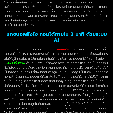
ในความเสี่ยงสูงหากคุณเริ่มต้นทำการแทงบอล ควรเลือกเดิมพันในความเสี่ยง
สูงให้น้อยลง การเดิมพันในทีมที่มีอัตราต่อรองค่อนข้างสูงอาจให้ผลตอบแทนที่ดี
แต่การเดิมพันในทีมที่มีอัตราต่อรองต่ำมาก ๆ อาจเสี่ยงต่อการเสียเงินหมด
กำหนดงบการเดิมพันและการจัดการเงินการกำหนดงบการเดิมพันและการจัดการ
เงินเป็นสิ่งสำคัญที่ต้องใส่ใจ กำหนดยอดเดิมพันที่คุณสามารถเสียได้และไม่ต้อง
กระทำเกินเสียอย่างสูญเสีย
แทงบอลยังไง
ถอนได้ภายใน 2 นาที ด้วยระบบ
AI
แบ่งเงินที่คุณมีให้กับเดิมพันต่าง ๆ
แทงบอลยังไง
เพื่อลดความเสี่ยงในกรณีที่
เสียเงินในครั้งแรก และระมัดระวังในการติดตามเสียง หากมีเสียงเพียงพอในการ
เล่นให้ยุติการเล่นและไม่ลุกเล่นหากไม่มีกำไรแล้วการแทงบอลที่ดีที่สุดเคล็ดลับ
ufabet เว็บตรง
สำหรับนักพนันที่ต้องการความสำเร็จการแทงบอลเป็นกิจกรรม
ที่เต็มไปด้วยความตื่นเต้นและโอกาสในการชนะที่มากมาย แต่ในเวลาเดียวกัน มันก็
เป็นกิจกรรมที่มีความเสี่ยงมากกับการสูญเสียเงิน หากคุณเป็นนักพนันที่ต้องการ
ความสำเร็จในการแทงบอล นี่คือเคล็ดลับที่ควรทำความเข้าใจและนำไปใช้ศึกษากฎ
ระเบียบและกฎของการแทงบอลการเรียนรู้กฎและกฎของการแทงบอลเป็นสิ่ง
สำคัญในการเริ่มต้น เริ่มต้นด้วยการเข้าใจตลอดจนกระทั่งเข้าใจรายละเอียดเกี่ยว
กับการแทงบอลเช่น แบบเดิมพันที่ต่างกัน เว็บไซต์ UFABET การอ่านอัตราต่อ
รอง และวิธีการวางเดิมพันในรูปแบบต่าง ๆ นอกจากนี้ควรเรียนรู้เกี่ยวกับกฎที่
อยู่ในเว็บไซต์หรือสำนักงานแทงบอลที่คุณใช้บริการ เพื่อไม่ให้เกิดความสับสนใน
ขณะเล่นอย่าเล่นควบคู่ที่ไม่คุ้นเคยอย่าเล่นควบคู่ที่คุณไม่รู้จักหรือไม่คุ้นเคย เลือก
เดิมพันในกีฬาและทีมที่คุณมีความรู้เกี่ยวกับมัน การรู้จักทีมและผู้เล่นที่จะเดินทาง
ไปเล่นในสนามเยือนหรือสนามเหย้า สถิติการเปิดใบเหลือง และสถิติการทำประตู