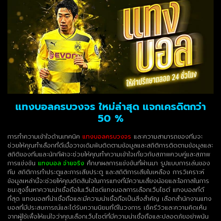
แทงบอลครบวงจร
ใหม่ล่าสุด แจกเครดิตกว่า
50 %
การทำความเข้าใจด้านเทคนิค
แทงบอลครบวงจร
และความสามารถของทีมจะ
ช่วยให้คุณทำเลือกที่ดีเมื่อวางเดิมพันติดตามข้อมูลและสถิติการติดตามข้อมูลและ
สถิติของทีมและนักกีฬาจะช่วยให้คุณทำความเข้าใจเกี่ยวกับสภาพควบคู่และสภาพ
การแข่งขัน
แทงบอล จ่ายจริง
ศึกษาผลการแข่งขันที่ผ่านมา รูปแบบการเล่นของ
ทีม สถิติการทำประตูและการเสียประตู และสถิติการเสียใบเหลือง การวิเคราะห์
ข้อมูลเหล่านี้จะช่วยให้คุณตัดสินใจในการแทงที่มีความเสี่ยงน้อยและโอกาสในการ
ชนะสูงขึ้นหาความน่าเชื่อถือในเว็บไซต์แทงบอลการเลือกเว็บไซต์ แทงบอลที่ดี
ที่สุด แทงบอลที่น่าเชื่อถือและมีความน่าเชื่อถือเป็นสิ่งสำคัญ เลือกสำนักงานแทง
บอลที่มีประสบการณ์และได้รับความนิยมที่ดีในวงการ เช็ครีวิวและความคิดเห็น
จากผู้ใช้เพื่อให้แน่ใจว่าคุณเลือกเว็บไซต์ที่มีความน่าเชื่อถือและปลอดภัยอย่าพนัน