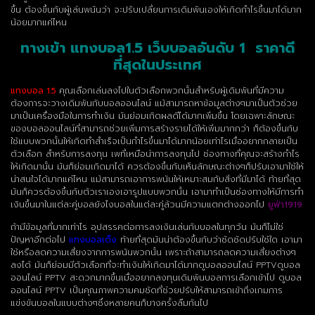
ขึ้น ต้องขึ้นกับผู้เล่นพนันว่า จะปรับเปลี่ยนการเดิมพันเองให้เกิดกำไรขึ้นมาได้มาก
น้อยมากแค่ไหน
ทางเข้า แทงบอล1.5 เว็บบอลอันดับ 1 ราคาดี
ที่สุดในประเทศ
แทงบอล 1.5
คุณเลือกเล่นลงไปในตัวเลือกพวกนั้นสำหรับผู้เดิมพันที่มีความ
ต้องการจะวางเดิมพันกับบอลออนไลน์ แม้สามารถหาข้อมูลต่างๆมาเป็นตัวช่วย
มาเป็นเครื่องมือในการทำเงิน มันย่อมเกิดผลดีได้มากเพิ่มขึ้น โดยเฉพาะลักษณะ
ของบอลออนไลน์ที่สามารถช่วยเพิ่มการสร้างรายได้ให้เพิ่มมากกว่า ก็ต้องขึ้นกับ
ใช้แบบพวกนั้นให้เกิดทำสำเร็จเป็นกำไรขึ้นมาได้มากน้อยเท่าไรเมื่ออยากกลายเป็น
ตัวเลือก สำหรับการลงทุน เพที่เหมือน่าการลงทุนไป ช่องทางที่คุณจะสร้างกำไร
ให้เกิดมานั้น มันก็ย่อมเกิดมาได้ ควรต้องขึ้นกับเห็นลักษณะต่างๆก็ปรับเอามาใช้ให้
น่าสนใจได้มากแค่ไหน แม้สามารถเอาการพนันให้เหมาะสมกับสิ่งที่มีมาได้ ท้ายที่สุด
มันก็ควรต้องขึ้นกับตัวเราเองเอารูปแบบพวกนั้น เอามาทำเป็นช่องทางให้มีการทำ
เงินขึ้นมาในแต่ละคู่บอลยังไงบอลในแต่ละคู่ล้วนมีความแตกต่างออกไป
ยูฟ่า1919
ถ้ามีข้อมูลที่มากเท่าไร อุปสรรคต่อการลงเงินเล่นกับบอลในทุกวัน มันก็ไม่ใช่
ปัญหาอีกต่อไป
แทงบอลเต็ง
ท้ายที่สุดมันน่าต้องขึ้นกับว่าชัดชัดปรับใช้ใด เอามา
ใช้หรือลดความเสี่ยงจากการพนันพวกนั้น เพราะถ้าสามารถลดความเสี่ยงต่างๆ
ลงได้ มันก็ย่อมมีตัวเลือกที่จะทำเงินให้เกิดมาได้มากดูบอลออนไลน์ PPTVดูบอล
ออนไลน์ PPTV สะดวกมากขึ้นเมื่ออยากลงทุนเดิมพันบอลการเลือกเข้าไป ดูบอล
ออนไลน์ PPTV เป็นคุณภาพความคมชัดที่ช่วยปรับให้สามารถเข้าถึงเกมการ
แข่งขันบอลในแบบต่างๆซึ่งหลายคนก็บางครั้งลืมกันไป