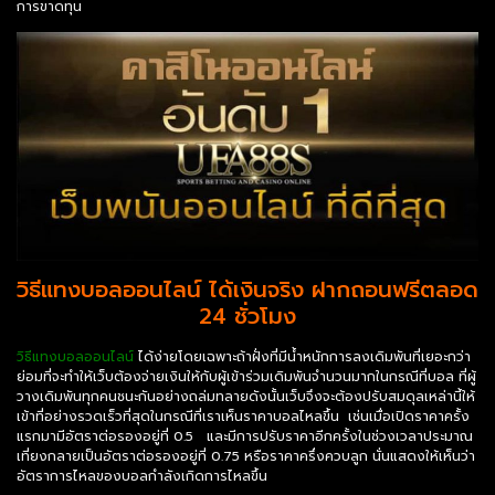
การขาดทุน
วิธีแทงบอลออนไลน์ ได้เงินจริง ฝากถอนฟรีตลอด
24 ชั่วโมง
วิธีแทงบอลออนไลน์
ได้ง่ายโดยเฉพาะถ้าฝั่งที่มีน้ำหนักการลงเดิมพันที่เยอะกว่า
ย่อมที่จะทำให้เว็บต้องจ่ายเงินให้กับผู้เข้าร่วมเดิมพันจำนวนมากในกรณีที่บอล ที่ผู้
วางเดิมพันทุกคนชนะกันอย่างถล่มทลายดังนั้นเว็บจึงจะต้องปรับสมดุลเหล่านี้ให้
เข้าที่อย่างรวดเร็วที่สุด
ในกรณีที่เราเห็นราคาบอลไหลขึ้น เช่นเมื่อเปิดราคาครั้ง
แรกมามีอัตราต่อรองอยู่ที่ 0.5 และมีการปรับราคาอีกครั้งในช่วงเวลาประมาณ
เที่ยงกลายเป็นอัตราต่อรองอยู่ที่ 0.75 หรือราคาครึ่งควบลูก นั่นแสดงให้เห็นว่า
อัตราการไหลของบอลกำลังเกิดการไหลขึ้น