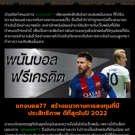
หน้าแรก
บาคาร่าออนไลน์
สล็อตออนไลน์
รวมช่องทางเข้า ufabet
sitemap
ด้วยข้อกำหนดการ
แทงบอล77
เพียงแค่หลักสิบในการเล่นพนันบอล ที่ได้รับ
ความนิยมอย่างมากกับการแทงบอลสเต็ป ซึ่งถือได้ว่าถ้าถูกยกบิลก็จะสามารถ
ทำเงินได้อย่างน่าพอใจ เหล่านักพนันนิยมเข้ามาใช้บริการกับเว็บพนันที่มีข้อ
กำหนดดีๆเหล่านี้ เพื่อเป็นการเพิ่มโอกาสในการลงทุนยิ่งนักพนันที่มีทุนน้อยก็ยัง
สามารถเข้ามาเล่นได้อย่างสบายใจโดยไม่ต้องกดดันในการหาเงินจำนวนสูงๆมา
ทำการวางเดิมพันนั้นเอง
แทงบอล77 สร้างแนวทางการลงทุนที่มี
ประสิทธิภาพ ดีที่สุดในปี 2022
อาจจะด้วยเศรษฐกิจในยุคปัจจุบันและความไม่มั่นใจในเว็บพนัน เพราะมีตัวเลือก
เยอะการ
แทงบอล77
จึงมีบทบาทอย่างมาก ไม่ว่าจะเป็นนักพนันที่มีทุนน้อย แต่