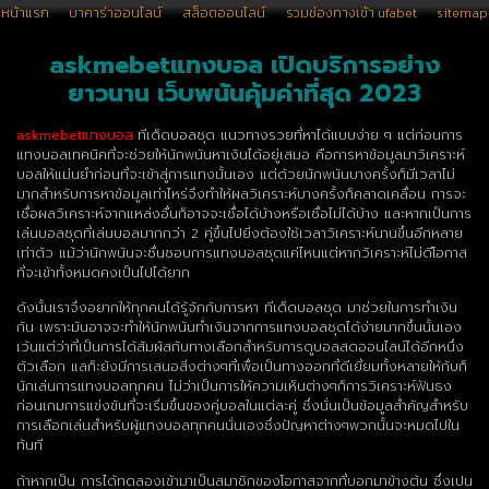
หน้าแรก
บาคาร่าออนไลน์
สล็อตออนไลน์
รวมช่องทางเข้า ufabet
sitemap
askmebetแทงบอล เปิดบริการอย่าง
ยาวนาน เว็บพนันคุ้มค่าที่สุด 2023
askmebetแทงบอล
ทีเด็ดบอลชุด แนวทางรวยที่หาได้แบบง่าย ๆ แต่ก่อนการ
แทงบอลเทคนิคที่จะช่วยให้นักพนันหาเงินได้อยู่เสมอ คือการหาข้อมูลมาวิเคราะห์
บอลให้แม่นยำก่อนที่จะเข้าสู่การแทงนั้นเอง แต่ด้วยนักพนันบางครั้งก็มีเวลาไม่
มากสำหรับการหาข้อมูลเท่าไหร่จึงทำให้ผลวิเคราะห์บางครั้งก็คลาดเคลื่อน การจะ
เชื่อผลวิเคราะห์จากแหล่งอื่นก็อาจจะเชื่อได้บ้างหรือเชื่อไม่ได้บ้าง และหากเป็นการ
เล่นบอลชุดที่เล่นบอลมากกว่า 2 คู่ขึ้นไปยิ่งต้องใช้เวลาวิเคราะห์นานขึ้นอีกหลาย
เท่าตัว แม้ว่านักพนันจะชื่นชอบการแทงบอลชุดแค่ไหนแต่หากวิเคราะห์ไม่ดีโอกาส
ที่จะเข้าทั้งหมดคงเป็นไปได้ยาก
ดังนั้นเราจึงอยากให้ทุกคนได้รู้จักกับการหา ทีเด็ดบอลชุด มาช่วยในการทำเงิน
กัน เพราะมันอาจจะทำให้นักพนันทำเงินจากการแทงบอลชุดได้ง่ายมากขึ้นนั้นเอง
เว้นแต่ว่าที่เป็นการได้สัมผัสกับทางเลือกสำหรับการดูบอลสดออนไลน์ได้อีกหนึ่ง
ตัวเลือก แลก็ะยังมีการเสนอสิ่งต่างๆที่เพื่อเป็นทางออกที่ดีเยี่ยมทั้งหลายให้กับก็
นักเล่นการแทงบอลทุกคน ไม่ว่าเป็นการให้ความเห็นต่างๆก็การวิเคราะห์ฟันธง
ก่อนเกมการแข่งขันที่จะเริ่มขึ้นของคู่บอลในแต่ละคู่ ซึ่งนั่นเป็นข้อมูลสำคัญสำหรับ
การเลือกเล่นสำหรับผู้แทงบอลทุกคนนั่นเองซึ่งปัญหาต่างๆพวกนั้นจะหมดไปใน
ทันที
ถ้าหากเป็น การได้ทดลองเข้ามาเป็นสมาชิกของโอกาสจากที่บอกมาข้างต้น ซึ่งเปน