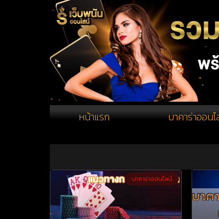
หน้าแรก
บาคาร่าออนไล
บาคาร่าออนไลน์