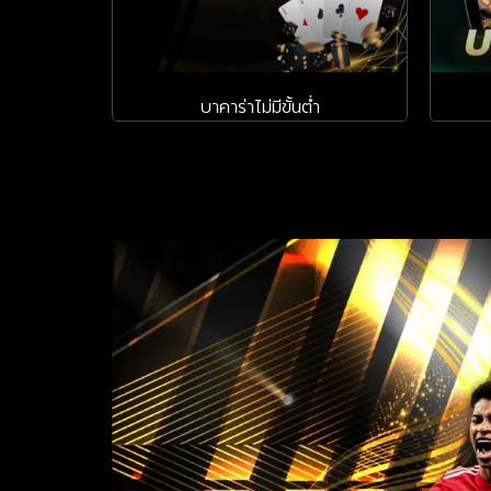
บาคาร่าไม่มีขั้นต่ำ