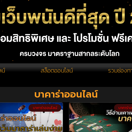
น์
สล็อตออนไลน์
รวมช่องทา
บาคาร่าออนไลน์
บาคาร่าออนไลน์
บาคาร่า