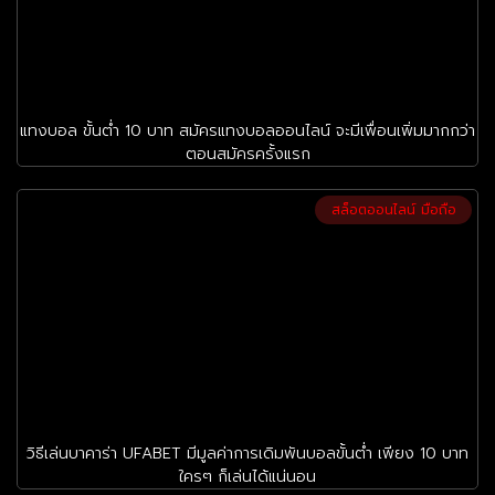
แทงบอล ขั้นต่ำ 10 บาท สมัครแทงบอลออนไลน์ จะมีเพื่อนเพิ่มมากกว่า
ตอนสมัครครั้งแรก
สล็อตออนไลน์ มือถือ
วิธีเล่นบาคาร่า UFABET มีมูลค่าการเดิมพันบอลขั้นต่ำ เพียง 10 บาท
ใครๆ ก็เล่นได้แน่นอน