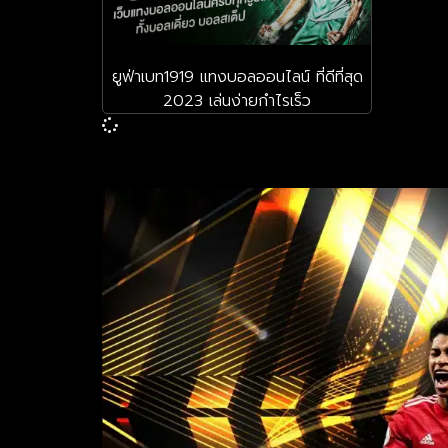
ยูฟ่าเบท1919 แทงบอลออนไลน์ ที่ดีที่สุด
2023 เล่นง่ายกำไรเร็ว