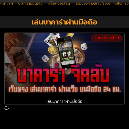
หน้าแรก
บาคาร่าออนไลน์
สล็อตออนไลน์
รวมช่องทางเข้า ufabet
sitemap
เล่นบาคาร่าผ่านมือถือ
บาคาร่าออนไลน์
เล่นบาคาร่าผ่านมือถือ